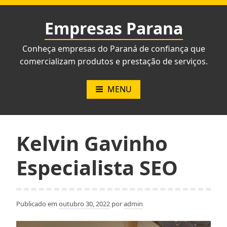
Pular
para
Empresas Parana
o
conteúdo
Conheça empresas do Paraná de confiança que
comercializam produtos e prestação de serviços.
MENU
Kelvin Gavinho
Especialista SEO
Publicado em
outubro 30, 2022
por
admin