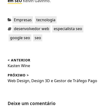
em SEO
Kelvin Gavinho.
Categorias:
,
Empresas
tecnologia
Tags:
,
,
desenvolvedor web
especialista seo
,
google seo
seo
Navegação
< ANTERIOR
de
Post
Kasten Wine
Post
anterior:
PRÓXIMO >
Próximo
Web Design, Design 3D e Gestor de Tráfego Pago
post:
Deixe um comentário