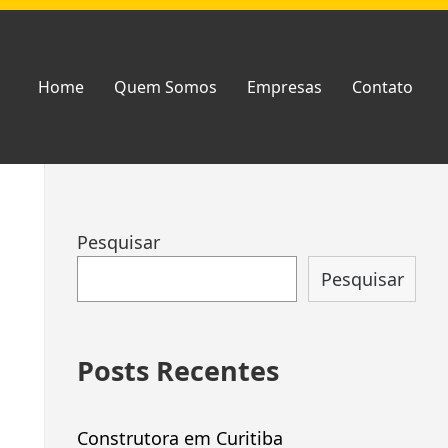
Home
Quem Somos
Empresas
Contato
Ir
Pesquisar
para
Pesquisar
rodapé
Posts Recentes
Construtora em Curitiba